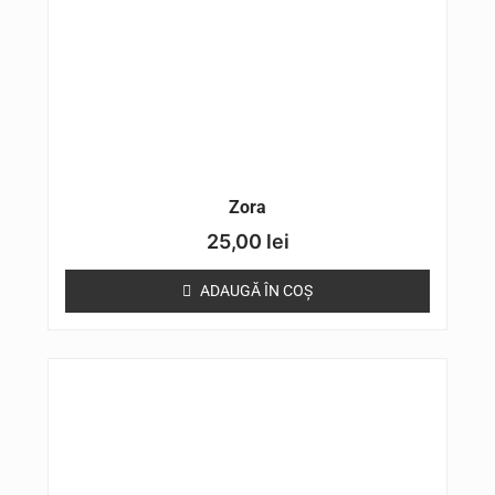
Zora
25,00
lei
ADAUGĂ ÎN COȘ