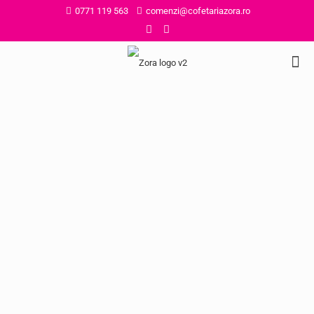
0771 119 563
comenzi@cofetariazora.ro